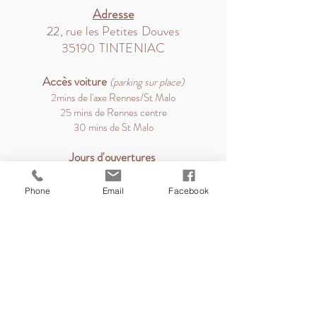
Adresse
22, rue les Petites Douves
35190 TINTENIAC
Accès v
oiture
(parking sur place)
2mins de l'axe Rennes/St Malo
25 mins de Rennes centre
30 mins de St Malo
Jours d'ouvertures
Mardi, Jeudi et Samedi*
*sur demande
Phone
Email
Facebook
Retrouvez moi sur Instagram
@lesbainsdenolea